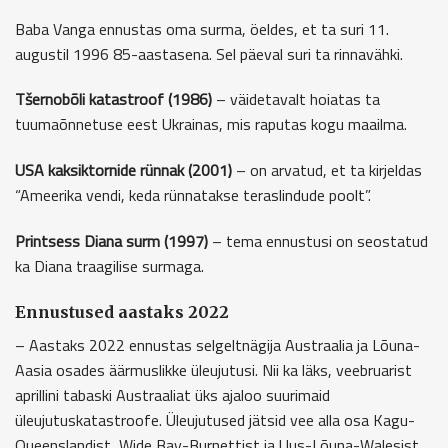
Baba Vanga ennustas oma surma, öeldes, et ta suri 11.
augustil 1996 85-aastasena. Sel päeval suri ta rinnavähki.
Tšernobõli katastroof (1986)
– väidetavalt hoiatas ta
tuumaõnnetuse eest Ukrainas, mis raputas kogu maailma.
USA kaksiktornide rünnak (2001)
– on arvatud, et ta kirjeldas
“Ameerika vendi, keda rünnatakse teraslindude poolt”.
Printsess Diana surm (1997)
– tema ennustusi on seostatud
ka Diana traagilise surmaga.
Ennustused aastaks 2022
– Aastaks 2022 ennustas selgeltnägija Austraalia ja Lõuna-
Aasia osades äärmuslikke üleujutusi. Nii ka läks, veebruarist
aprillini tabaski Austraaliat üks ajaloo suurimaid
üleujutuskatastroofe. Üleujutused jätsid vee alla osa Kagu-
Queenslandist, Wide Bay-Burnettist ja Uus-Lõuna-Walesist,