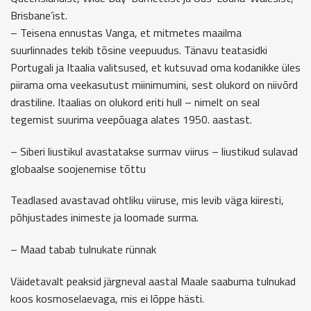
Brisbane’ist.
– Teisena ennustas Vanga, et mitmetes maailma
suurlinnades tekib tõsine veepuudus. Tänavu teatasidki
Portugali ja Itaalia valitsused, et kutsuvad oma kodanikke üles
piirama oma veekasutust miinimumini, sest olukord on niivõrd
drastiline. Itaalias on olukord eriti hull – nimelt on seal
tegemist suurima veepõuaga alates 1950. aastast.
– Siberi liustikul avastatakse surmav viirus – liustikud sulavad
globaalse soojenemise tõttu
Teadlased avastavad ohtliku viiruse, mis levib väga kiiresti,
põhjustades inimeste ja loomade surma.
– Maad tabab tulnukate rünnak
Väidetavalt peaksid järgneval aastal Maale saabuma tulnukad
koos kosmoselaevaga, mis ei lõppe hästi.