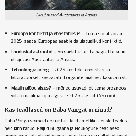
Üleujutused Austraalias ja Aasias
Euroopa konfliktid ja ebastabiilsus
– tema sõnul võivad
2025. aastal Euroopas aset leida ulatuslikud konfliktid.
Looduskatastroofid
– on väidetud, et ta nägi ette suuri
üleujutusi Austraalias ja Aasias.
Tehnoloogia areng
– 2025. aastaks ennustas ta
laboratoorselt kasvatatud organite laialdast kasutamist.
Maailmalõpu algus?
– mõned usuvad, et tema prognoos
viitab maailma lõpu algusele 2025. aastal. (
AS.com
)
Kas teadlased on Baba Vangat uurinud?
Baba Vanga võimeid on uuritud, kuid ametlikult ei ole teadus
neid kinnitanud. Paljud Bulgaaria ja Nõukogude teadlased
uurisid ning katsetasid Vangat kogu tema elu vältel, et püüda