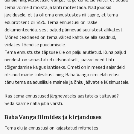
tema võimeid mõista ja lahti mõtestada. Nad jõudsid
järeldusele, et ta oli oma ennustustes nii täpne, et tema
eduprotsent oli 85%. Tema ennustusi on raske
dokumenteerida, sest paljud pärinevad suulistest allikatest.
Mõned teadlased on tema väited kahtluse alla seadnud,
viidates tõendite puudumisele.
Tema ennustuste täpsuse üle on palju arutletud. Kuna paljud
nendest on sõnastatud üldsõnaliselt, jäävad need tihti
tõlgendamise käigus lahtiseks. Ometi on inimesed sajandeid
otsinud märke tulevikust ning Baba Vanga nimi elab edasi
tänu tema saladuslikule mainele ja õhku jäävatele küsimustele.
Kas tema ennustused järgnevateks aastateks täituvad?
Seda saame näha juba varsti.
Baba Vanga filmides ja kirjanduses
Tema elu ja ennustusi on kajastatud mitmetes