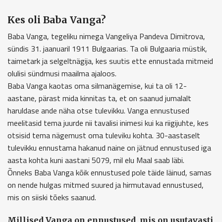
Kes oli Baba Vanga?
Baba Vanga, tegeliku nimega Vangeliya Pandeva Dimitrova,
sündis 31. jaanuaril 1911 Bulgaarias. Ta oli Bulgaaria müstik,
taimetark ja selgeltnägija, kes suutis ette ennustada mitmeid
olulisi sündmusi maailma ajaloos.
Baba Vanga kaotas oma silmanägemise, kui ta oli 12-
aastane, pärast mida kinnitas ta, et on saanud jumalalt
haruldase ande näha otse tulevikku. Vanga ennustused
meelitasid tema juurde nii tavalisi inimesi kui ka riigijuhte, kes
otsisid tema nägemust oma tuleviku kohta. 30-aastaselt
tulevikku ennustama hakanud naine on jätnud ennustused iga
aasta kohta kuni aastani 5079, mil elu Maal saab läbi.
Õnneks Baba Vanga kõik ennustused pole täide läinud, samas
on nende hulgas mitmed suured ja hirmutavad ennustused,
mis on siiski tõeks saanud.
Millised Vanga on ennustused, mis on usutavasti