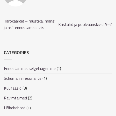
Tarokaardid – müstika, mäng
Kristallid ja poolvääriskivid A–Z
ja nr.1 ennustamise viis
CATEGORIES
Ennustamine, selgelnägemine
(1)
Schumanni resonants
(1)
Kuufaasid
(3)
Ravimtaimed
(2)
Hõbebehted
(1)