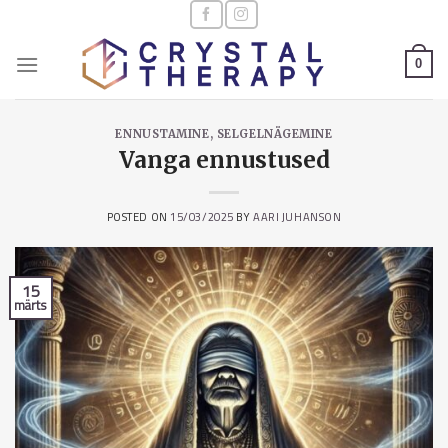
Skip
to
content
0
ENNUSTAMINE, SELGELNÄGEMINE
Vanga ennustused
POSTED ON
15/03/2025
BY
AARI JUHANSON
15
märts