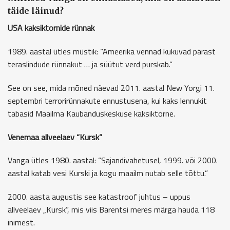
täide läinud?
USA kaksiktornide rünnak
1989. aastal ütles müstik: “Ameerika vennad kukuvad pärast
teraslindude rünnakut … ja süütut verd purskab.”
See on see, mida mõned näevad 2011. aastal New Yorgi 11.
septembri terrorirünnakute ennustusena, kui kaks lennukit
tabasid Maailma Kaubanduskeskuse kaksiktorne.
Venemaa allveelaev “Kursk”
Vanga ütles 1980. aastal: “Sajandivahetusel, 1999. või 2000.
aastal katab vesi Kurski ja kogu maailm nutab selle tõttu.”
2000. aasta augustis see katastroof juhtus – uppus
allveelaev „Kursk”, mis viis Barentsi meres märga hauda 118
inimest.