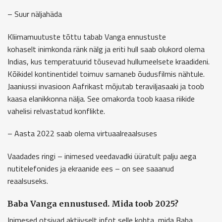
– Suur näljahäda
Kliimamuutuste tõttu tabab Vanga ennustuste
kohaselt inimkonda ränk nälg ja eriti hull saab olukord olema
Indias, kus temperatuurid tõusevad hullumeelsete kraadideni.
Kõikidel kontinentidel toimuv sarnaneb õudusfilmis nähtule.
Jaaniussi invasioon Aafrikast mõjutab teraviljasaaki ja toob
kaasa elanikkonna nälja. See omakorda toob kaasa riikide
vahelisi relvastatud konflikte.
– Aasta 2022 saab olema virtuaalreaalsuses
Vaadades ringi – inimesed veedavadki üüratult palju aega
nutitelefonides ja ekraanide ees – on see saaanud
reaalsuseks.
Baba Vanga ennustused. Mida toob 2025?
Inimesed otsivad aktiivselt infot selle kohta, mida Baba