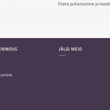
Ehete puhastamine ja hool
ENINDUS
JÄLGI MEID
tamine