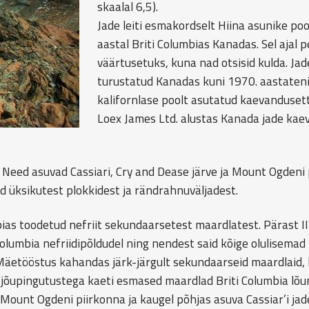
skaalal 6,5).
Jade leiti esmakordselt Hiina asunike poo
aastal Briti Columbias Kanadas. Sel ajal p
väärtusetuks, kuna nad otsisid kulda. Jad
turustatud Kanadas kuni 1970. aastateni
kalifornlase poolt asutatud kaevanduset
Loex James Ltd. alustas Kanada jade ka
a. Need asuvad Cassiari, Cry and Dease järve ja Mount Ogdeni 
 üksikutest plokkidest ja rändrahnuväljadest.
ias toodetud nefriit sekundaarsetest maardlatest. Pärast II
olumbia nefriidipõldudel ning nendest said kõige olulisemad 
Mäetööstus kahandas järk-järgult sekundaarseid maardlaid, 
e jõupingutustega kaeti esmased maardlad Briti Columbia lõ
 Mount Ogdeni piirkonna ja kaugel põhjas asuva Cassiar’i jad