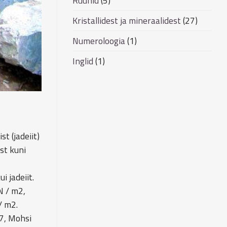
Ruunid
(5)
Kristallidest ja mineraalidest
(27)
Numeroloogia
(1)
Inglid
(1)
t (jadeiit)
est kuni
i jadeiit.
N / m2,
/ m2.
(7, Mohsi