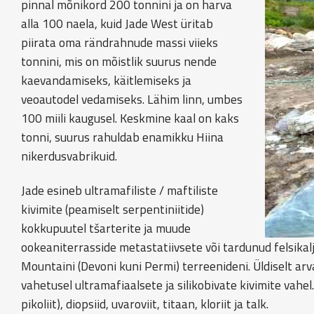
pinnal mõnikord 200 tonnini ja on harva
alla 100 naela, kuid Jade West üritab
piirata oma rändrahnude massi viieks
tonnini, mis on mõistlik suurus nende
kaevandamiseks, käitlemiseks ja
veoautodel vedamiseks. Lähim linn, umbes
100 miili kaugusel. Keskmine kaal on kaks
tonni, suurus rahuldab enamikku Hiina
nikerdusvabrikuid.
Jade esineb ultramafiliste / maftiliste
kivimite (peamiselt serpentiniitide)
kokkupuutel tšarterite ja muude
ookeaniterrasside metastatiivsete või tardunud felsikalja
Mountaini (Devoni kuni Permi) terreenideni. Üldiselt arv
vahetusel ultramafiaalsete ja silikobivate kivimite vahel
pikoliit), diopsiid, uvaroviit, titaan, kloriit ja talk.