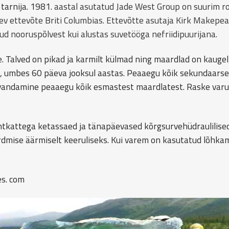
tarnija. 1981.
aastal asutatud Jade West Group on suurim ro
v ettevõte Briti Columbias. Ettevõtte asutaja Kirk Makepea
ud nooruspõlvest kui alustas suvetööga nefriidipuurijana.
. Talved on pikad ja karmilt külmad ning maardlad on kaugel,
l, umbes 60 päeva jooksul aastas. Peaaegu kõik sekundaars
andamine peaaegu kõik esmastest maardlatest. Raske varu
ntkattega ketassaed ja tänapäevased kõrgsurvehüdraulilised
dmise äärmiselt keeruliseks. Kui varem on kasutatud lõhkami
es. com