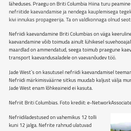
läheduses. Praegu on Briti Columbia Hiina turu peamine 
nefriitide kaevandamise ja nendega kauplemisega tegele
kivi innukas propageerija. Ta on valdkonnaga olnud seot
Nefriidi kaevandamine Briti Columbias on väga keeruline
kaevandamine võib toimuda ainult lühikesel suvehooaja
maardlad on ammendatud, seega toimub praegune kaev
transport kaevandusaladele on vaevanõudev töö.
Jade West`s on kasutusel nefriidi kaevandamisel teema
Nefriidi märkimisväärne sitkus muudab kaljust välja mur
Jade West enam lõhkeaineid ei kasuta.
Nefriit Briti Columbias. Foto krediit: e-NetworkAssociat
Nefriidiladestused on vahemikus 12 tolli
kuni 12 jalga. Nefrite rahnud ulatuvad