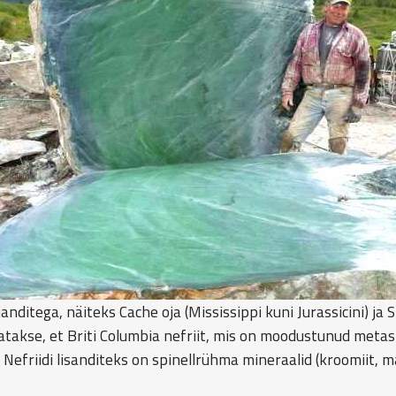
nditega, näiteks Cache oja (Mississippi kuni Jurassicini) ja S
atakse, et Briti Columbia nefriit, mis on moodustunud metast
. Nefriidi lisanditeks on spinellrühma mineraalid (kroomiit, m