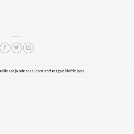
tallidest ja mineraalidest
and tagged
Nefriit jade
.