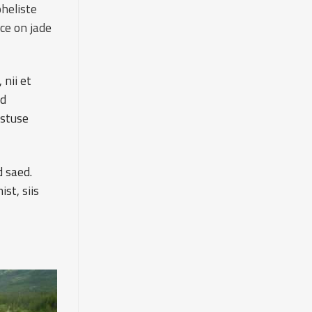
heliste
ce on jade
 nii et
ed
stuse
 saed.
st, siis