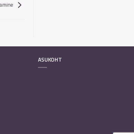
damine
ASUKOHT