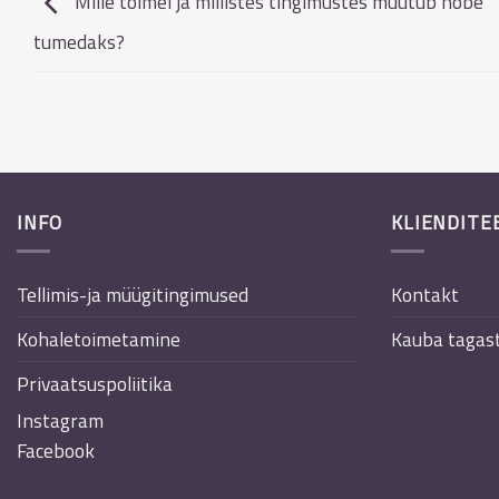
Mille toimel ja millistes tingimustes muutub hõbe
tumedaks?
INFO
KLIENDITE
Tellimis-ja müügitingimused
Kontakt
Kohaletoimetamine
Kauba tagas
Privaatsuspoliitika
Instagram
Facebook