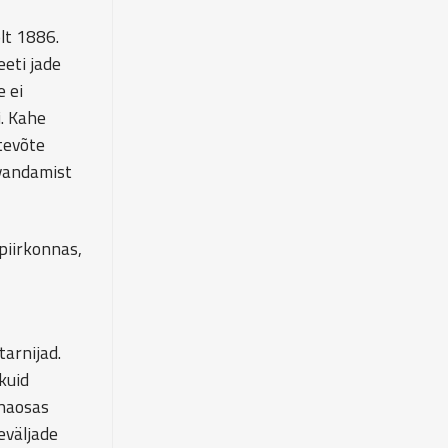
lt 1886.
eeti jade
e ei
. Kahe
tevõte
evandamist
piirkonnas,
tarnijad.
kuid
unaosas
eväljade