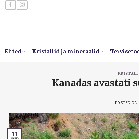
Skip
to
content
Ehted
Kristallid ja mineraalid
Terviseto
KRISTALL
Kanadas avastati s
POSTED ON
11
jaan