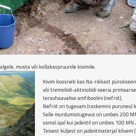
lgele, musta või kollakaspruunile kivimile.
Kivim koosneb kas Na-rikkast pürokseenis
või tremoliidi-aktinoliidi seeria primaars
teravhaavalise amfiboolini (nefriit).
Nefriit on tugevam (raskemini purunev) ku
Selle murdumistugevus on umbes 200 M
samal ajal kui jadeiitil on umbes 100 MN 
Teisest küljest on jadeiitmaterjal kõvem 