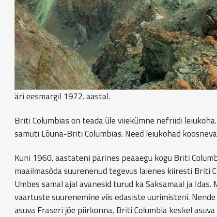
äri eesmargil 1972. aastal.
Briti Columbias on teada üle viiekümne nefriidi leiukoh
samuti Lõuna-Briti Columbias. Need leiukohad koosnevad
Kuni 1960. aastateni pärines peaaegu kogu Briti Columb
maailmasõda suurenenud tegevus laienes kiiresti Briti C
Umbes samal ajal avanesid turud ka Saksamaal ja Idas. 
väärtuste suurenemine viis edasiste uurimisteni. Nend
asuva Fraseri jõe piirkonna, Briti Columbia keskel asuva