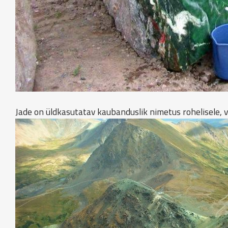
Jade on üldkasutatav kaubanduslik nimetus rohelisele, va