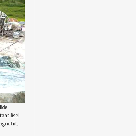
lide
aatilisel
agnetiit,